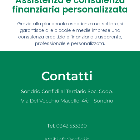
Assistenza e consulenza
finanziaria personalizzata
Grazie alla pluriennale esperienza nel settore, si
garantisce alle piccole e medie imprese una
consulenza creditizia e finanziaria trasparente,
professionale e personalizzata.
Contatti
Sondrio Confidi al Terziario Soc. Coop.
Via Del Vecchio Macello, 4/c – Sondrio
Tel.
0342.533330
Mail:
info@sofidi.it