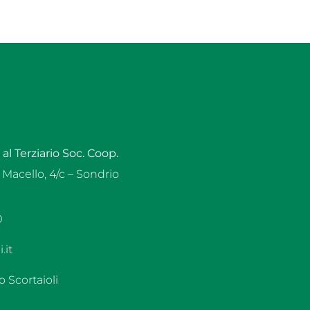
al Terziario Soc. Coop.
 Macello, 4/c – Sondrio
0
.it
 Scortaioli