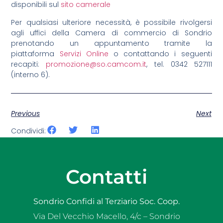
disponibili sul
sito camerale
Per qualsiasi ulteriore necessità, è possibile rivolgersi
agli uffici della Camera di commercio di Sondrio
prenotando un appuntamento tramite la
piattaforma
Servizi Online
o contattando i seguenti
recapiti:
promozione@so.camcom.it
, tel. 0342 527111
(interno 6).
Previous
Next
Condividi:
Contatti
Sondrio Confidi al Terziario Soc. Coop.
Via Del Vecchio Macello, 4/c – Sondrio