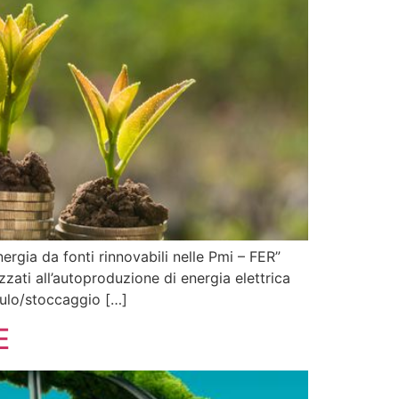
 da fonti rinnovabili nelle Pmi – FER”
zati all’autoproduzione di energia elettrica
mulo/stoccaggio […]
E